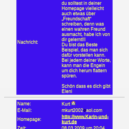
du solltest in deiner
Homepage vielleicht
auch etwas über
„Freundschaft“
schreiben, denn was
einen wahren Freund
ausmacht, habe ich von
dir gelernt!!!
Nachricht:
Du bist das Beste
Beispiel, das man sich
dafür vorstellen kann.
Bei jedem deiner Worte,
kann man die Engeln
um dich herum flattern
spüren.
Schön dass es dich gibt
Eleni
Name:
Kurt
E-Mail:
mkurt2002
aol.com
http://www.Karin-und-
Homepage:
kurt.de
Zeit:
08.03.2009 um 20:04